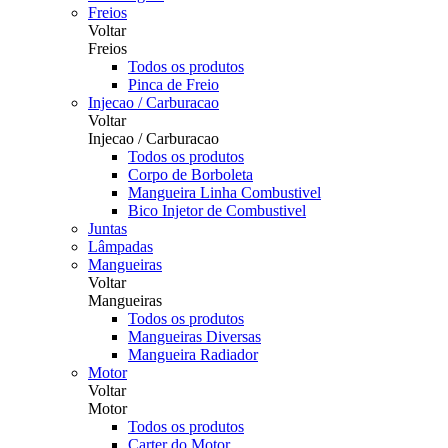
Freios
Voltar
Freios
Todos os produtos
Pinca de Freio
Injecao / Carburacao
Voltar
Injecao / Carburacao
Todos os produtos
Corpo de Borboleta
Mangueira Linha Combustivel
Bico Injetor de Combustivel
Juntas
Lâmpadas
Mangueiras
Voltar
Mangueiras
Todos os produtos
Mangueiras Diversas
Mangueira Radiador
Motor
Voltar
Motor
Todos os produtos
Carter do Motor