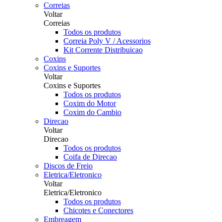
Correias
Voltar
Correias
Todos os produtos
Correia Poly V / Acessorios
Kit Corrente Distribuicao
Coxins
Coxins e Suportes
Voltar
Coxins e Suportes
Todos os produtos
Coxim do Motor
Coxim do Cambio
Direcao
Voltar
Direcao
Todos os produtos
Coifa de Direcao
Discos de Freio
Eletrica/Eletronico
Voltar
Eletrica/Eletronico
Todos os produtos
Chicotes e Conectores
Embreagem