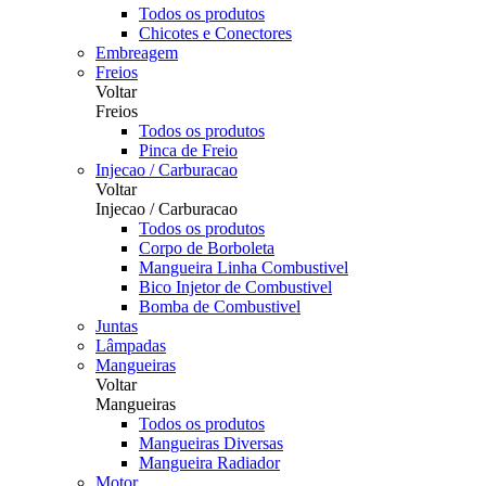
Todos os produtos
Chicotes e Conectores
Embreagem
Freios
Voltar
Freios
Todos os produtos
Pinca de Freio
Injecao / Carburacao
Voltar
Injecao / Carburacao
Todos os produtos
Corpo de Borboleta
Mangueira Linha Combustivel
Bico Injetor de Combustivel
Bomba de Combustivel
Juntas
Lâmpadas
Mangueiras
Voltar
Mangueiras
Todos os produtos
Mangueiras Diversas
Mangueira Radiador
Motor