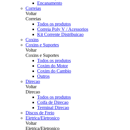
Encanamento
Correias
Voltar
Correias
Todos os produtos
Correia Poly V / Acessorios
Kit Corrente Distribuicao
Coxins
Coxins e Suportes
Voltar
Coxins e Suportes
Todos os produtos
Coxim do Motor
Coxim do Cambio
Outros
Direcao
Voltar
Direcao
Todos os produtos
Coifa de Direcao
Terminal Direcao
Discos de Freio
Eletrica/Eletronico
Voltar
Eletrica/Eletronico