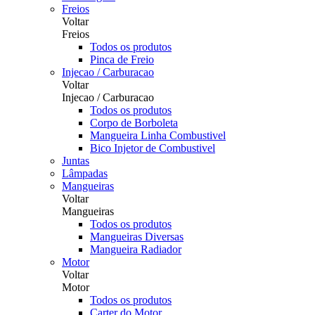
Freios
Voltar
Freios
Todos os produtos
Pinca de Freio
Injecao / Carburacao
Voltar
Injecao / Carburacao
Todos os produtos
Corpo de Borboleta
Mangueira Linha Combustivel
Bico Injetor de Combustivel
Juntas
Lâmpadas
Mangueiras
Voltar
Mangueiras
Todos os produtos
Mangueiras Diversas
Mangueira Radiador
Motor
Voltar
Motor
Todos os produtos
Carter do Motor