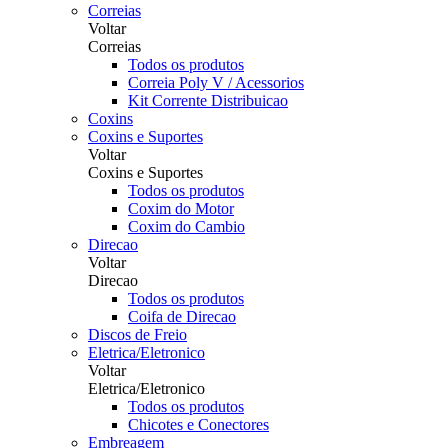
Correias
Voltar
Correias
Todos os produtos
Correia Poly V / Acessorios
Kit Corrente Distribuicao
Coxins
Coxins e Suportes
Voltar
Coxins e Suportes
Todos os produtos
Coxim do Motor
Coxim do Cambio
Direcao
Voltar
Direcao
Todos os produtos
Coifa de Direcao
Discos de Freio
Eletrica/Eletronico
Voltar
Eletrica/Eletronico
Todos os produtos
Chicotes e Conectores
Embreagem