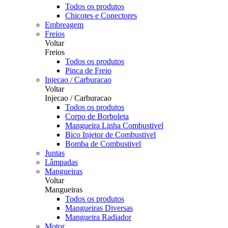
Todos os produtos
Chicotes e Conectores
Embreagem
Freios
Voltar
Freios
Todos os produtos
Pinca de Freio
Injecao / Carburacao
Voltar
Injecao / Carburacao
Todos os produtos
Corpo de Borboleta
Mangueira Linha Combustivel
Bico Injetor de Combustivel
Bomba de Combustivel
Juntas
Lâmpadas
Mangueiras
Voltar
Mangueiras
Todos os produtos
Mangueiras Diversas
Mangueira Radiador
Motor