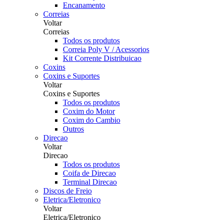
Encanamento
Correias
Voltar
Correias
Todos os produtos
Correia Poly V / Acessorios
Kit Corrente Distribuicao
Coxins
Coxins e Suportes
Voltar
Coxins e Suportes
Todos os produtos
Coxim do Motor
Coxim do Cambio
Outros
Direcao
Voltar
Direcao
Todos os produtos
Coifa de Direcao
Terminal Direcao
Discos de Freio
Eletrica/Eletronico
Voltar
Eletrica/Eletronico