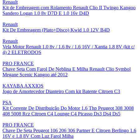
Renault
Kit de Embreagem com Rolamento Renault Clio II Twingo Kangoo
Sandero Logan 1.0 8v D7D E 1.0 16v D4D
Renault
Kit De Embreagem (Plato+Disco) Kwid 1.0 12V B4D
Renault
Vela Motor Renault 1.0 8v / 1.6 8v / 1.6 16V / Xantia 1.8 8V (kit c/
4) 2 ELETRODOS
PRO FRANCE
Chave Seta Com Farol De Neblina E Milha Renault Clio Symbol
Megane Scenic Kangoo até 2012
KAYABA AXXIOS
Jogo de Amortecedor Dianteiro Com kit Batente Citroen C3
PSA
Kit Corrente De Distribuição Do Motor 1.6 Thp Peugeot 308 3008
408 5008 Rcz Citroen C4 Lounge C4 Picasso Ds3 Ds4 Ds5
PRO FRANCE
Chave De Seta Peugeot 106 206 306 Partner E Citroen Berlingo 1.6
16V e 1.8 8V Com Luz Farol Milha