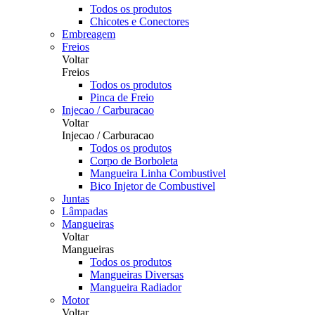
Todos os produtos
Chicotes e Conectores
Embreagem
Freios
Voltar
Freios
Todos os produtos
Pinca de Freio
Injecao / Carburacao
Voltar
Injecao / Carburacao
Todos os produtos
Corpo de Borboleta
Mangueira Linha Combustivel
Bico Injetor de Combustivel
Juntas
Lâmpadas
Mangueiras
Voltar
Mangueiras
Todos os produtos
Mangueiras Diversas
Mangueira Radiador
Motor
Voltar