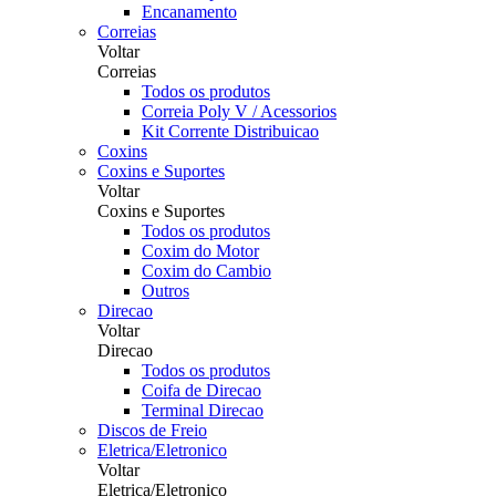
Encanamento
Correias
Voltar
Correias
Todos os produtos
Correia Poly V / Acessorios
Kit Corrente Distribuicao
Coxins
Coxins e Suportes
Voltar
Coxins e Suportes
Todos os produtos
Coxim do Motor
Coxim do Cambio
Outros
Direcao
Voltar
Direcao
Todos os produtos
Coifa de Direcao
Terminal Direcao
Discos de Freio
Eletrica/Eletronico
Voltar
Eletrica/Eletronico