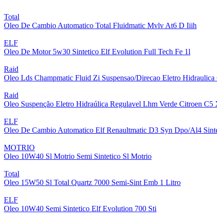
Total
Oleo De Cambio Automatico Total Fluidmatic Mvlv At6 D Iiih
ELF
Oleo De Motor 5w30 Sintetico Elf Evolution Full Tech Fe 1l
Raid
Oleo Lds Champmatic Fluid Zi Suspensao/Direcao Eletro Hidraulica 
Raid
Oleo Suspenção Eletro Hidraúlica Regulavel Lhm Verde Citroen C5
ELF
Oleo De Cambio Automatico Elf Renaultmatic D3 Syn Dpo/Al4 Sinte
MOTRIO
Oleo 10W40 Sl Motrio Semi Sintetico Sl Motrio
Total
Oleo 15W50 Sl Total Quartz 7000 Semi-Sint Emb 1 Litro
ELF
Oleo 10W40 Semi Sintetico Elf Evolution 700 Sti