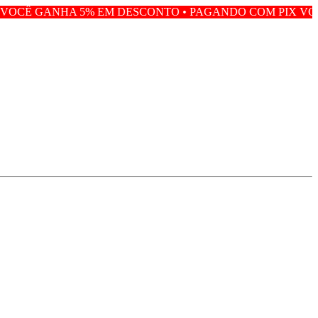
 5% EM DESCONTO • PAGANDO COM PIX VOCÊ GANHA 5%