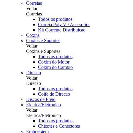
Correias
Voltar
Correias
Todos os produtos
Correia Poly V / Acessorios
Kit Corrente Distribuicao
Coxins
Coxins e Suportes
Voltar
Coxins e Suportes
Todos os produtos
Coxim do Motor
Coxim do Cambio
Direcao
Voltar
Direcao
Todos os produtos
Coifa de Direcao
Discos de Freio
Eletrica/Eletronico
Voltar
Eletrica/Eletronico
Todos os produtos
Chicotes e Conectores
Embreagem