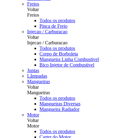
Freios
Voltar
Freios
Todos os produtos
Pinca de Freio
Injecao / Carburacao
Voltar
Injecao / Carburacao
Todos os produtos
Corpo de Borboleta
Mangueira Linha Combustivel
Bico Injetor de Combustivel
Juntas
Lâmpadas
Mangueiras
Voltar
Mangueiras
Todos os produtos
Mangueiras Diversas
Mangueira Radiador
Motor
Voltar
Motor
Todos os produtos
Carter do Motor