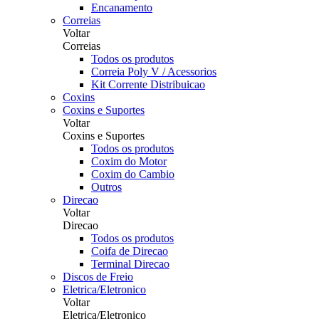
Encanamento
Correias
Voltar
Correias
Todos os produtos
Correia Poly V / Acessorios
Kit Corrente Distribuicao
Coxins
Coxins e Suportes
Voltar
Coxins e Suportes
Todos os produtos
Coxim do Motor
Coxim do Cambio
Outros
Direcao
Voltar
Direcao
Todos os produtos
Coifa de Direcao
Terminal Direcao
Discos de Freio
Eletrica/Eletronico
Voltar
Eletrica/Eletronico