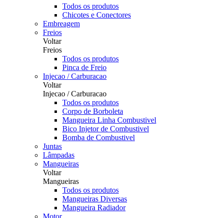
Todos os produtos
Chicotes e Conectores
Embreagem
Freios
Voltar
Freios
Todos os produtos
Pinca de Freio
Injecao / Carburacao
Voltar
Injecao / Carburacao
Todos os produtos
Corpo de Borboleta
Mangueira Linha Combustivel
Bico Injetor de Combustivel
Bomba de Combustivel
Juntas
Lâmpadas
Mangueiras
Voltar
Mangueiras
Todos os produtos
Mangueiras Diversas
Mangueira Radiador
Motor