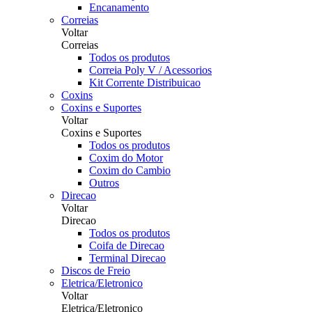
Encanamento
Correias
Voltar
Correias
Todos os produtos
Correia Poly V / Acessorios
Kit Corrente Distribuicao
Coxins
Coxins e Suportes
Voltar
Coxins e Suportes
Todos os produtos
Coxim do Motor
Coxim do Cambio
Outros
Direcao
Voltar
Direcao
Todos os produtos
Coifa de Direcao
Terminal Direcao
Discos de Freio
Eletrica/Eletronico
Voltar
Eletrica/Eletronico