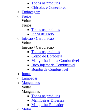
Todos os produtos
Chicotes e Conectores
Embreagem
Freios
Voltar
Freios
Todos os produtos
Pinca de Freio
Injecao / Carburacao
Voltar
Injecao / Carburacao
Todos os produtos
Corpo de Borboleta
Mangueira Linha Combustivel
Bico Injetor de Combustivel
Bomba de Combustivel
Juntas
Lâmpadas
Mangueiras
Voltar
Mangueiras
Todos os produtos
Mangueiras Diversas
Mangueira Radiador
Motor