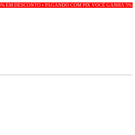
• PAGANDO COM PIX VOCÊ GANHA 5% EM DESCONTO •