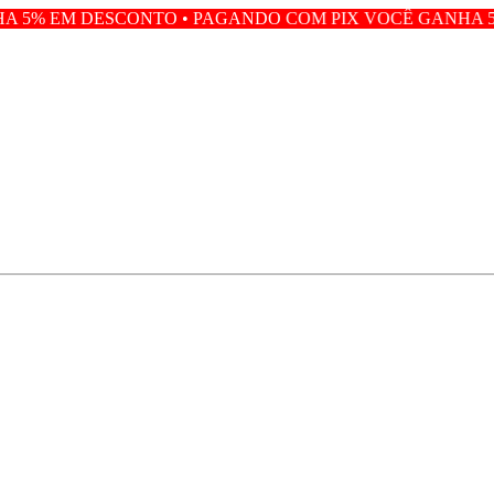
TO • PAGANDO COM PIX VOCÊ GANHA 5% EM DESCONTO 