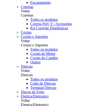
Encanamento
Correias
Voltar
Correias
Todos os produtos
Correia Poly V / Acessorios
Kit Corrente Distribuicao
Coxins
Coxins e Suportes
Voltar
Coxins e Suportes
Todos os produtos
Coxim do Motor
Coxim do Cambio
Outros
Direcao
Voltar
Direcao
Todos os produtos
Coifa de Direcao
Terminal Direcao
Discos de Freio
Eletrica/Eletronico
Voltar
Eletrica/Eletronico