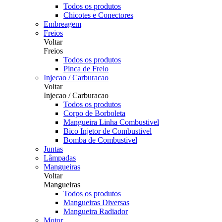
Todos os produtos
Chicotes e Conectores
Embreagem
Freios
Voltar
Freios
Todos os produtos
Pinca de Freio
Injecao / Carburacao
Voltar
Injecao / Carburacao
Todos os produtos
Corpo de Borboleta
Mangueira Linha Combustivel
Bico Injetor de Combustivel
Bomba de Combustivel
Juntas
Lâmpadas
Mangueiras
Voltar
Mangueiras
Todos os produtos
Mangueiras Diversas
Mangueira Radiador
Motor