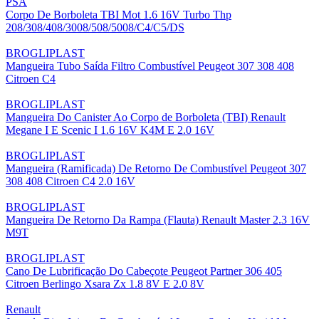
PSA
Corpo De Borboleta TBI Mot 1.6 16V Turbo Thp
208/308/408/3008/508/5008/C4/C5/DS
BROGLIPLAST
Mangueira Tubo Saída Filtro Combustível Peugeot 307 308 408
Citroen C4
BROGLIPLAST
Mangueira Do Canister Ao Corpo de Borboleta (TBI) Renault
Megane I E Scenic I 1.6 16V K4M E 2.0 16V
BROGLIPLAST
Mangueira (Ramificada) De Retorno De Combustível Peugeot 307
308 408 Citroen C4 2.0 16V
BROGLIPLAST
Mangueira De Retorno Da Rampa (Flauta) Renault Master 2.3 16V
M9T
BROGLIPLAST
Cano De Lubrificação Do Cabeçote Peugeot Partner 306 405
Citroen Berlingo Xsara Zx 1.8 8V E 2.0 8V
Renault