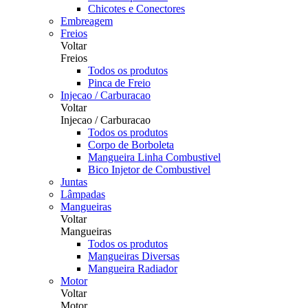
Chicotes e Conectores
Embreagem
Freios
Voltar
Freios
Todos os produtos
Pinca de Freio
Injecao / Carburacao
Voltar
Injecao / Carburacao
Todos os produtos
Corpo de Borboleta
Mangueira Linha Combustivel
Bico Injetor de Combustivel
Juntas
Lâmpadas
Mangueiras
Voltar
Mangueiras
Todos os produtos
Mangueiras Diversas
Mangueira Radiador
Motor
Voltar
Motor