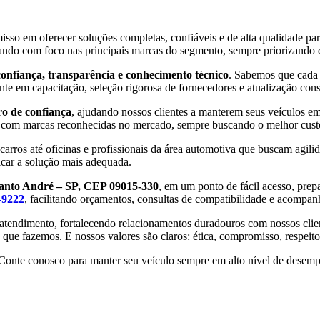
sso em oferecer soluções completas, confiáveis e de alta qualidade par
uando com foco nas principais marcas do segmento, sempre priorizando
confiança, transparência e conhecimento técnico
. Sabemos que cada 
te em capacitação, seleção rigorosa de fornecedores e atualização const
ro de confiança
, ajudando nossos clientes a manterem seus veículos em
o com marcas reconhecidas no mercado, sempre buscando o melhor custo
carros até oficinas e profissionais da área automotiva que buscam agili
icar a solução mais adequada.
Santo André – SP, CEP 09015-330
, em um ponto de fácil acesso, pre
-9222
, facilitando orçamentos, consultas de compatibilidade e acompa
tendimento, fortalecendo relacionamentos duradouros com nossos client
o que fazemos. E nossos valores são claros: ética, compromisso, respeit
. Conte conosco para manter seu veículo sempre em alto nível de desem