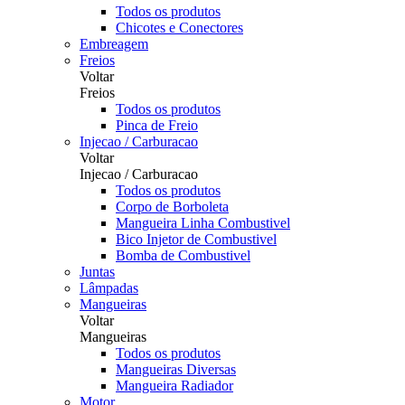
Todos os produtos
Chicotes e Conectores
Embreagem
Freios
Voltar
Freios
Todos os produtos
Pinca de Freio
Injecao / Carburacao
Voltar
Injecao / Carburacao
Todos os produtos
Corpo de Borboleta
Mangueira Linha Combustivel
Bico Injetor de Combustivel
Bomba de Combustivel
Juntas
Lâmpadas
Mangueiras
Voltar
Mangueiras
Todos os produtos
Mangueiras Diversas
Mangueira Radiador
Motor