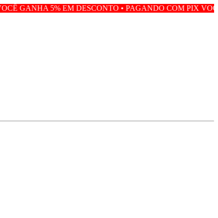
M DESCONTO • PAGANDO COM PIX VOCÊ GANHA 5% EM 