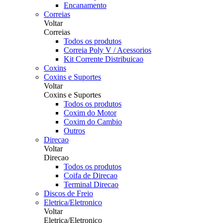
Encanamento
Correias
Voltar
Correias
Todos os produtos
Correia Poly V / Acessorios
Kit Corrente Distribuicao
Coxins
Coxins e Suportes
Voltar
Coxins e Suportes
Todos os produtos
Coxim do Motor
Coxim do Cambio
Outros
Direcao
Voltar
Direcao
Todos os produtos
Coifa de Direcao
Terminal Direcao
Discos de Freio
Eletrica/Eletronico
Voltar
Eletrica/Eletronico