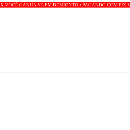
% EM DESCONTO • PAGANDO COM PIX VOCÊ GANHA 5% E