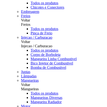
Todos os produtos
Chicotes e Conectores
Embreagem
Freios
Voltar
Freios
Todos os produtos
Pinca de Freio
Injecao / Carburacao
Voltar
Injecao / Carburacao
Todos os produtos
Corpo de Borboleta
Mangueira Linha Combustivel
Bico Injetor de Combustivel
Bomba de Combustivel
Juntas
Lâmpadas
Mangueiras
Voltar
Mangueiras
Todos os produtos
Mangueiras Diversas
Mangueira Radiador
Motor