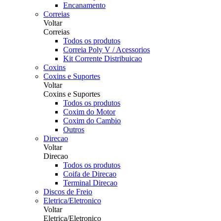
Encanamento
Correias
Voltar
Correias
Todos os produtos
Correia Poly V / Acessorios
Kit Corrente Distribuicao
Coxins
Coxins e Suportes
Voltar
Coxins e Suportes
Todos os produtos
Coxim do Motor
Coxim do Cambio
Outros
Direcao
Voltar
Direcao
Todos os produtos
Coifa de Direcao
Terminal Direcao
Discos de Freio
Eletrica/Eletronico
Voltar
Eletrica/Eletronico