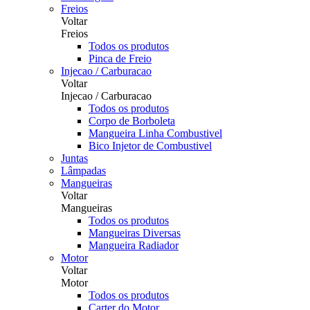
Freios
Voltar
Freios
Todos os produtos
Pinca de Freio
Injecao / Carburacao
Voltar
Injecao / Carburacao
Todos os produtos
Corpo de Borboleta
Mangueira Linha Combustivel
Bico Injetor de Combustivel
Juntas
Lâmpadas
Mangueiras
Voltar
Mangueiras
Todos os produtos
Mangueiras Diversas
Mangueira Radiador
Motor
Voltar
Motor
Todos os produtos
Carter do Motor