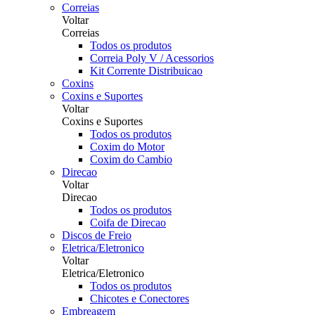
Correias
Voltar
Correias
Todos os produtos
Correia Poly V / Acessorios
Kit Corrente Distribuicao
Coxins
Coxins e Suportes
Voltar
Coxins e Suportes
Todos os produtos
Coxim do Motor
Coxim do Cambio
Direcao
Voltar
Direcao
Todos os produtos
Coifa de Direcao
Discos de Freio
Eletrica/Eletronico
Voltar
Eletrica/Eletronico
Todos os produtos
Chicotes e Conectores
Embreagem